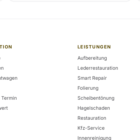
TION
LEISTUNGEN
e
Aufbereitung
en
Lederrestauration
htwagen
Smart Repair
Folierung
& Termin
Scheibentönung
ert
Hagelschaden
Restauration
Kfz-Service
Innenreinigung