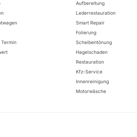
e
Aufbereitung
en
Lederrestauration
htwagen
Smart Repair
Folierung
& Termin
Scheibentönung
ert
Hagelschaden
Restauration
Kfz-Service
Innenreinigung
Motorwäsche